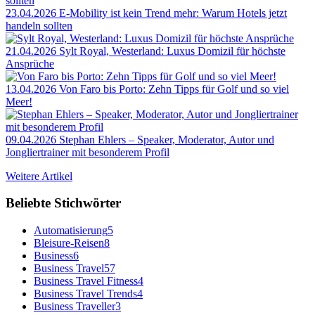
23.04.2026
E-Mobility ist kein Trend mehr: Warum Hotels jetzt
handeln sollten
21.04.2026
Sylt Royal, Westerland: Luxus Domizil für höchste
Ansprüche
13.04.2026
Von Faro bis Porto: Zehn Tipps für Golf und so viel
Meer!
09.04.2026
Stephan Ehlers – Speaker, Moderator, Autor und
Jongliertrainer mit besonderem Profil
Weitere Artikel
Beliebte Stichwörter
Automatisierung
5
Bleisure-Reisen
8
Business
6
Business Travel
57
Business Travel Fitness
4
Business Travel Trends
4
Business Traveller
3