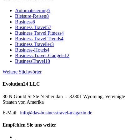
Automatisierung
5
Bleisure-Reisen
8
Business
6
Business Travel
57
Business Travel Fitness
4
Business Travel Trends
4
Business Traveller
3
Business-Hotels
4
Business-Travel-Gadgets
12
BusinessTravel
18
Weitere Stichwörter
Evolution24 LLC
30 N Gould St Ste N Sheridan - 82801 Wyoming, Vereinigte
Staaten von Amerika
E-Mail:
info@das-businesstravel-magazin.de
Empfehlen Sie uns weiter