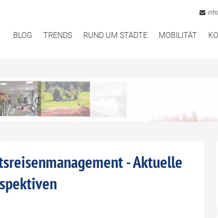
inf
BLOG
TRENDS
RUND UM STÄDTE
MOBILITÄT
KO
ftsreisenmanagement - Aktuelle
rspektiven