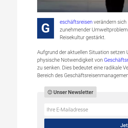
eschäftsreisen
verändern sich 
G
zunehmender Umweltprobleme w
Reisekultur gestärkt.
Aufgrund der aktuellen Situation setzen
physische Notwendigkeit von
Geschäfts
zu senken. Dies bedeutet eine radikale V
Bereich des Geschäftsreisenmanagemen
Unser Newsletter
Do
*Ihre
not
E-
fill
Mailadresse:
Jet