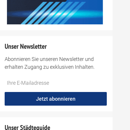
Unser Newsletter
Abonnieren Sie unseren Newsletter und
erhalten Zugang zu exklusiven Inhalten.
Do
*Ihre
not
E-
fill
Mailadresse:
Jetzt abonnieren
this
field
Unser Städteguide