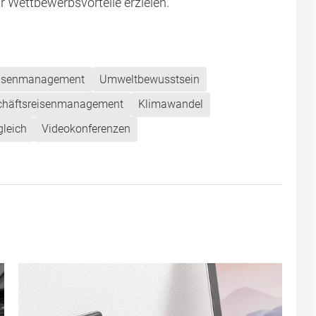
 Wettbewerbsvorteile erzielen.
eisenmanagement
Umweltbewusstsein
chäftsreisenmanagement
Klimawandel
leich
Videokonferenzen