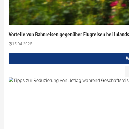
Vorteile von Bahnreisen gegenüber Flugreisen bei Inland
15.04.2025
W