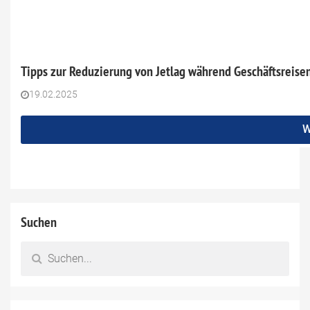
Tipps zur Reduzierung von Jetlag während Geschäftsreise
19.02.2025
W
Suchen