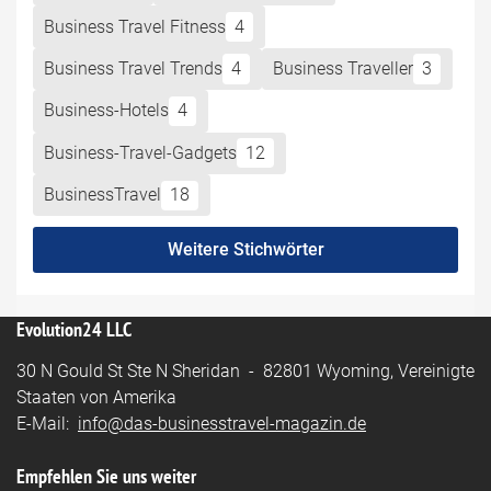
Business Travel Fitness
4
Business Travel Trends
4
Business Traveller
3
Business-Hotels
4
Business-Travel-Gadgets
12
BusinessTravel
18
Weitere Stichwörter
Evolution24 LLC
30 N Gould St Ste N Sheridan - 82801 Wyoming, Vereinigte
Staaten von Amerika
E-Mail:
info@das-businesstravel-magazin.de
Empfehlen Sie uns weiter